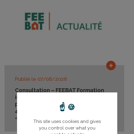
Lire la su
Publié le
07/08/2026
Consultation – FEEBAT Formation
initiale - Conception des ressources
pédagogiques innovantes (Module
4), thématiques « transverses » et
« coactivités »
This site uses cookies and gives
you control over what you