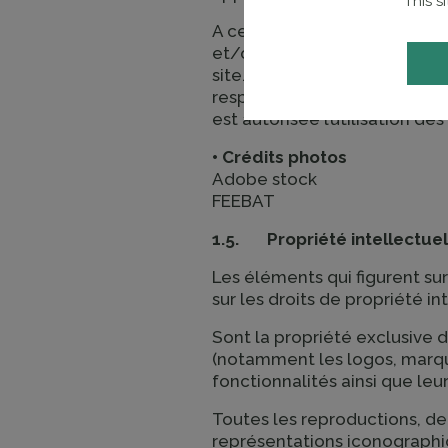
This s
A ce titre, vous ne pouvez p
et/ou transformation partiel
site. Le non-respect de cett
responsabilités civile et pé
est autorisée l’utilisation d
• Crédits photos
Adobe stock
FEEBAT
1.5. Propriété intellectue
Les éléments qui figurent sur
sur les droits de propriété in
Sont la propriété exclusive d
(notamment les logos, marque
fonctionnalités ainsi que le
Toutes les reproductions, de
représentations iconographi