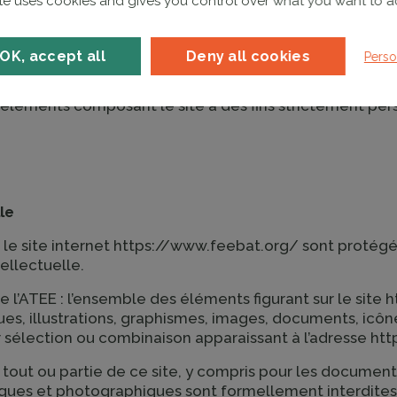
ite uses cookies and gives you control over what you want to a
rocéder à une quelconque reproduction, représentation
le ou intégrale, ou un transfert sur un autre site web
OK, accept all
Deny all cookies
Perso
e interdiction peut constituer un acte de contrefaçon
nale. Conformément aux dispositions du Code de la propr
es éléments composant le site à des fins strictement per
lle
 le site internet https://www.feebat.org/ sont protégés
tellectuelle.
e l’ATEE : l’ensemble des éléments figurant sur le site
s, illustrations, graphismes, images, documents, icônes
ur sélection ou combinaison apparaissant à l’adresse ht
 tout ou partie de ce site, y compris pour les documen
ques et photographiques sont formellement interdites 