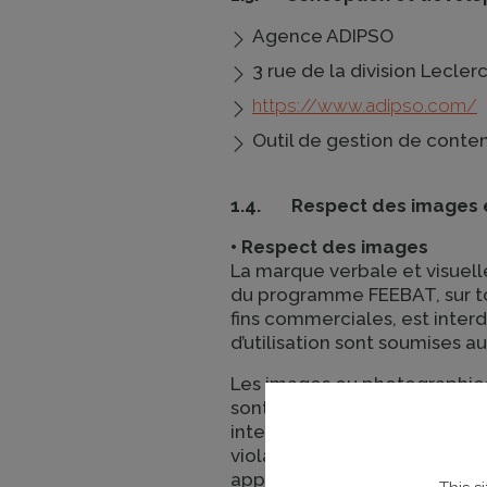
Agence ADIPSO
3 rue de la division Lecle
https://www.adipso.com/
Outil de gestion de conte
1.4. Respect des images e
• Respect des images
La marque verbale et visuelle
du programme FEEBAT, sur tou
fins commerciales, est interd
d’utilisation sont soumises a
Les images ou photographies 
sont utilisées par FEEBAT ave
interdite sans autorisation s
violation des droits d’auteur
applicable aux communication