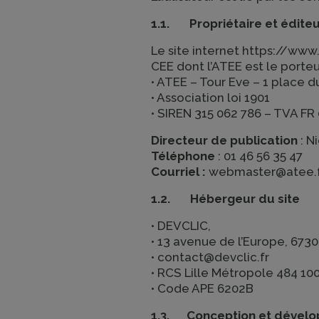
1.1. Propriétaire et éditeu
Le site internet https://ww
CEE dont l’ATEE est le porteu
• ATEE – Tour Eve – 1 place
• Association loi 1901
• SIREN 315 062 786 – TVA F
Directeur de publication
: N
Téléphone
: 01 46 56 35 47
Courriel :
webmaster@atee.
1.2. Hébergeur du site
• DEVCLIC,
• 13 avenue de l’Europe, 673
•
contact@devclic.fr
• RCS Lille Métropole 484 10
• Code APE 6202B
1.3. Conception et dével