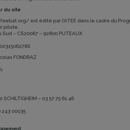
r du site
w.feebat.org/ est édité par l’ATEE dans le cadre du 
r pilote.
 du Sud – CS20067 – 92800 PUTEAUX
R 00315062786
icolas FONDRAZ
fr
00 SCHILTIGHEIM – 03 57 75 61 46
0 243 00035
oppement