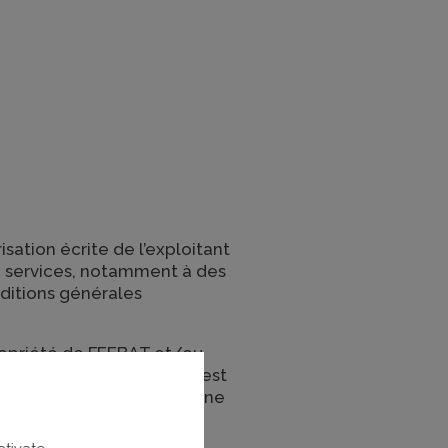
sation écrite de l’exploitant
de services, notamment à des
nditions générales
propriété de FEEBAT et/ou
s images ou photographies est
autorisée peut entraîner une
oute autre réglementation