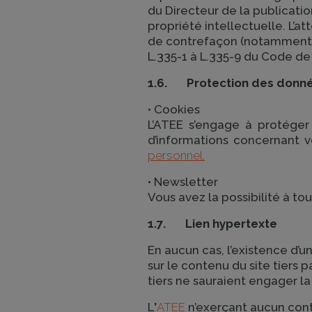
du Directeur de la publicati
propriété intellectuelle. L’at
de contrefaçon (notamment, po
L.335-1 à L.335-9 du Code de 
1.6. Protection des donné
• Cookies
L’ATEE s’engage à protéger
d’informations concernant v
personnel.
• Newsletter
Vous avez la possibilité à t
1.7. Lien hypertexte
En aucun cas, l’existence d’un
sur le contenu du site tiers par
tiers ne sauraient engager la 
L
’
ATEE
n’exerçant aucun contr