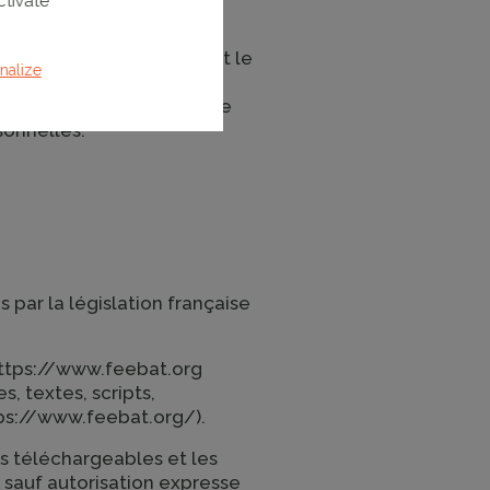
ctivate
, adaptation, traduction
 de tout élément composant le
nalize
 engageant vos
iété Intellectuelle, seule
sonnelles.
 par la législation française
 https://www.feebat.org
, textes, scripts,
tps://www.feebat.org/).
ts téléchargeables et les
sauf autorisation expresse