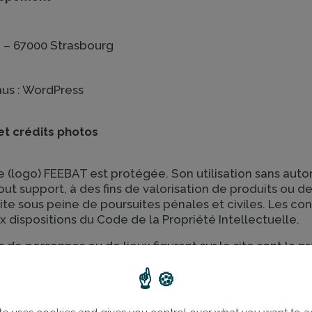
rc – 67000 Strasbourg
nus : WordPress
t crédits photos
 (logo) FEEBAT est protégée. Son utilisation sans autori
t support, à des fins de valorisation de produits ou 
ite sous peine de poursuites pénales et civiles. Les co
ux dispositions du Code de la Propriété Intellectuelle.
de personnes ou de lieux figurant sur le site sont la 
c l’accord des titulaires des droits. L’utilisation de ce
pécifique et expresse de FEEBAT. Toute utilisation non 
, des droits à l’image, des droits des personnes ou de t
s ou à la publicité.