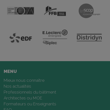
MENU
Mieux nous connaître
Nos actualités
Professionnels du bâtiment
Architectes ou MOE
Formateurs ou Enseignants
FAQ