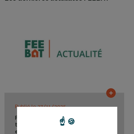
Lire la su
Publié le
27/11/2025
Pose d'ITE et ventilation : premiers
tests réussis avec des élèves de CAP
et Bac pro à Dijon