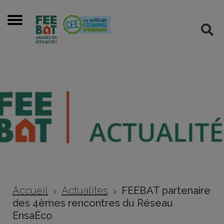
Cookies management panel
Menu
Rec
Accueil
Actualites
FEEBAT partenaire
>
>
des 4èmes rencontres du Réseau
EnsaÉco