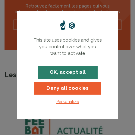
Retrouvez facilement les pages qui vous
intéressent en les ajoutants à votre liste de favoris
Ajouter
Voir mes favoris
This site uses cookies and gives
you control over what you
want to activate
OK, accept all
Les dernières actualités FEEBAT
Deny all cookies
Personalize