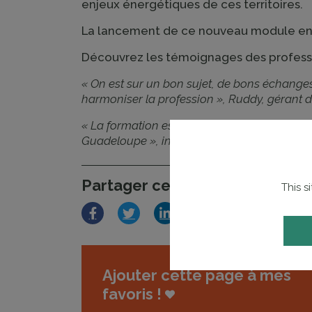
enjeux énergétiques de ces territoires.
La lancement de ce nouveau module en 
Découvrez les témoignages des profession
« On est sur un bon sujet, de bons échanges,
harmoniser la profession », Ruddy, gérant d’
« La formation est dynamique, ce n’est pas s
Guadeloupe », indique Gwenaël, technicien d
Partager cet article
This s
Facebook
Twitter
LinkedIn
Ajouter cette page à mes
favoris !