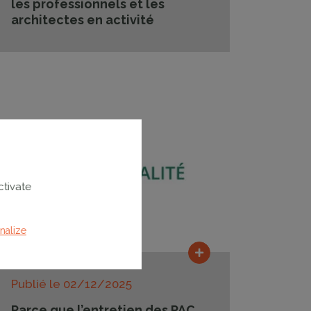
les professionnels et les
architectes en activité
ctivate
nalize
Lire la suite
Publié le
02/12/2025
Parce que l’entretien des PAC