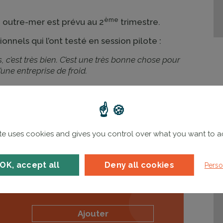
ème
outre-mer est prévu au 2
trimestre.
nels qui l’ont testé en session pilote :
 c’est très bien. C’est une très bonne chose pour
une entreprise de froid.
oporifique et c’est vraiment adapté à la
’une entreprise de froid.
ite uses cookies and gives you control over what you want to a
OK, accept all
Deny all cookies
Perso
Ajouter