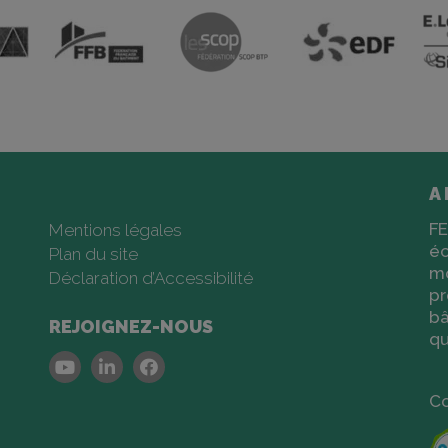
A
FE
Mentions légales
éc
Plan du site
m
Déclaration d’Accessibilité
pr
bâ
REJOIGNEZ-NOUS
qu
Youtube
Linkedin
Facebook
Co