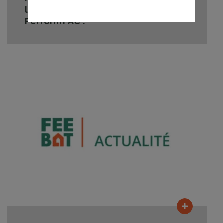
la durée, FEEBAT lance la formation
Perform’PAC !
Lire la su