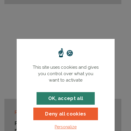
This site uses cookies and gives
you control over what you
want to activate
OK, accept all
Lire la su
Publié le
02/12/2025
Deny all cookies
Parce que l’entretien des PAC est
Personalize
nécessaire à leur performance dans