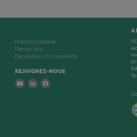
A
FE
Mentions légales
éc
Plan du site
m
Déclaration d’Accessibilité
pr
bâ
REJOIGNEZ-NOUS
qu
Youtube
Linkedin
Facebook
Co