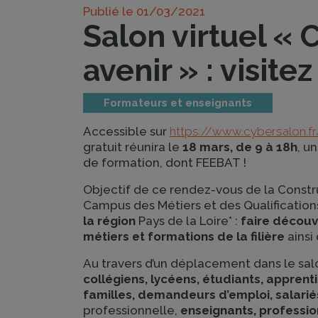
Publié le
01/03/2021
Salon virtuel « 
avenir » : visite
Formateurs et enseignants
Accessible sur
https://www.cybersalon.fr
gratuit réunira le
18 mars, de 9 à 18h
, u
de formation, dont FEEBAT !
Objectif de ce rendez-vous de la Constru
Campus des Métiers et des Qualifications
la région
Pays de la Loire* :
faire découvr
métiers et formations de la filière
ainsi
Au travers d’un déplacement dans le salon
collégiens, lycéens, étudiants, apprentis
familles, demandeurs d’emploi, salarié
professionnelle,
enseignants, profession