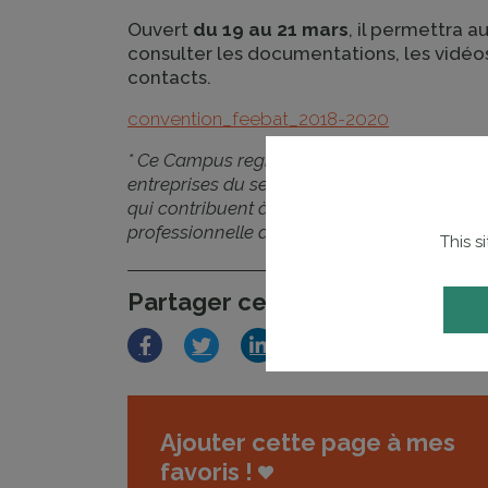
Ouvert
du 19 au 21 mars
, il permettra a
consulter les documentations, les vidéos
contacts.
convention_feebat_2018-2020
* Ce Campus regroupe un réseau d’acteurs e
entreprises du secteur et branches professio
qui contribuent à rapprocher l’École et le m
professionnelle des jeunes et des adultes.
This s
Partager cet article
Facebook
Twitter
LinkedIn
Ajouter cette page à mes
favoris !