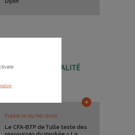
Dijon
ctivate
nalize
Lire la suite
Publié le
05/06/2025
Le CFA-BTP de Tulle teste des
ressources du module « La