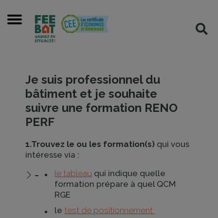
Cookies management panel
Menu
Rec
Je suis professionnel du
bâtiment et je souhaite
suivre une formation RENO
PERF
1.Trouvez le ou les formation(s)
qui vous
intéresse via :
le tableau
qui indique quelle
formation prépare à quel QCM
RGE
le
test de positionnement