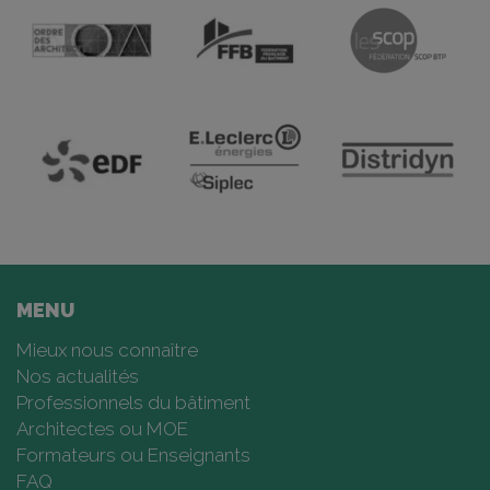
MENU
Mieux nous connaître
Nos actualités
Professionnels du bâtiment
Architectes ou MOE
Formateurs ou Enseignants
FAQ