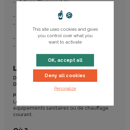
Artisan/Personnel de
chantier/Compagnon
Chargé d'affaire
Chef d'équipe/Personnel
This site uses cookies and gives
d'encadrement de chantier
you control over what you
Conducteur de travaux
want to activate
Responsable/Référent technique de
l'entreprise
OK, accept all
Les modalités
Deny all cookies
Durée :
3 jours
Durée en présentiel :
21 heures
Personalize
Pré-requis :
Le stagiaire maîtrise l’installation des
équipements sanitaires ou de chauffage
courant.