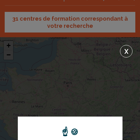
31 centres de formation correspondant à
votre recherche
+
X
−
Saisir votre code postal