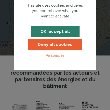
This site uses cookies and gives
you control over what you
want to activate
OK, accept all
Deny all cookies
Personalize
Les formations FEEBAT
recommandées par les acteurs et
partenaires des énergies et du
bâtiment