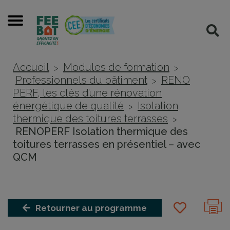
Cookies management panel
Menu
Rec
Accueil
Modules de formation
>
>
Professionnels du bâtiment
RENO
>
PERF, les clés d’une rénovation
énergétique de qualité
Isolation
>
thermique des toitures terrasses
>
RENOPERF Isolation thermique des
toitures terrasses en présentiel – avec
QCM
Retourner au programme