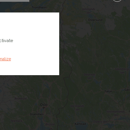
ctivate
nalize