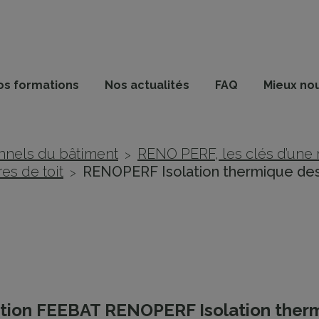
os formations
Nos actualités
FAQ
Mieux no
nnels du bâtiment
RENO PERF, les clés d’une 
>
res de toit
RENOPERF Isolation thermique des t
>
tion FEEBAT RENOPERF Isolation therm