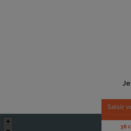
Je
+
38 
−