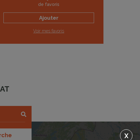
de favoris
Ajouter
Voir mes favoris
BAT
rche
X