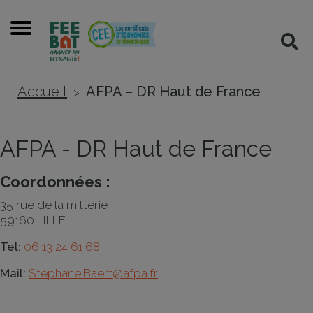
Cookies management panel
Menu
Rec
Accueil
AFPA – DR Haut de France
>
AFPA - DR Haut de France
Coordonnées :
35 rue de la mitterie
59160 LILLE
Tel:
06 13 24 61 68
Mail:
Stephane.Baert@afpa.fr