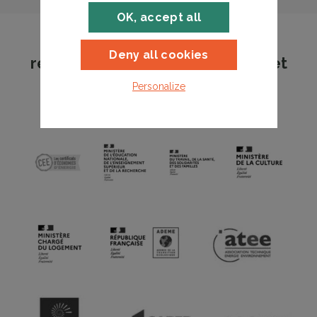
OK, accept all
Les formations FEEBAT
Deny all cookies
recommandées par les acteurs et
partenaires des énergies et du
Personalize
bâtiment