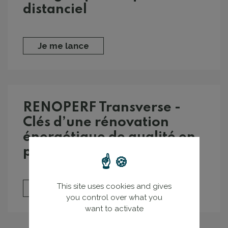
distanciel
Je me lance
RENOPERF Transverse -
Clés d’une rénovation
énergétique de qualité en
présentiel
This site uses cookies and gives
Je me lance
you control over what you
want to activate