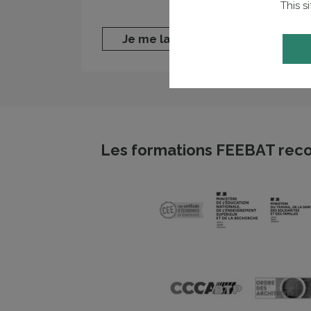
This s
Je me lance
Les formations FEEBAT reco