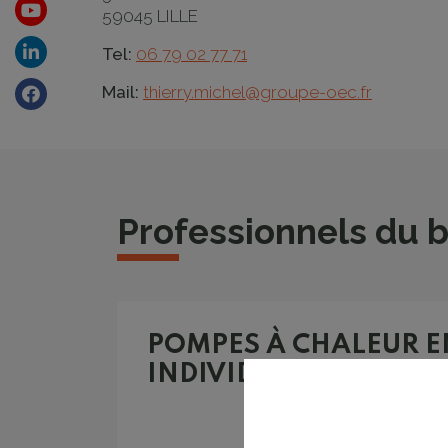
59045 LILLE
Youtube
Tel:
06 79 02 77 71
Linkedin
Mail:
thierry.michel@groupe-oec.fr
Facebook
Professionnels du 
POMPES À CHALEUR E
INDIVIDUEL