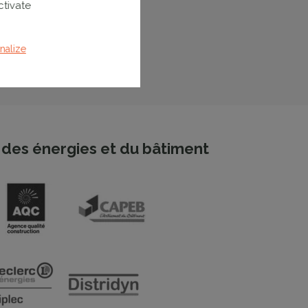
ctivate
nalize
des énergies et du bâtiment