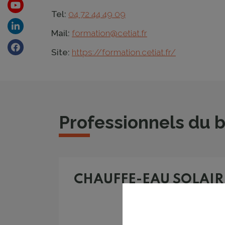
Youtube
Tel:
04 72 44 49 09
Linkedin
Mail:
formation@cetiat.fr
Facebook
Site:
https://formation.cetiat.fr/
Professionnels du 
CHAUFFE-EAU SOLAIR