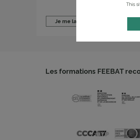
This s
Je me lance
Les formations FEEBAT reco