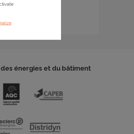
ctivate
nalize
des énergies et du bâtiment