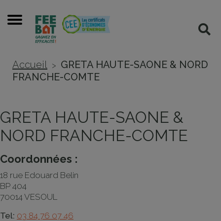
Cookies management panel
Menu
Rec
Accueil
GRETA HAUTE-SAONE & NORD
>
FRANCHE-COMTE
GRETA HAUTE-SAONE &
NORD FRANCHE-COMTE
Coordonnées :
18 rue Edouard Belin
BP 404
70014 VESOUL
Tel:
03 84 76 07 46