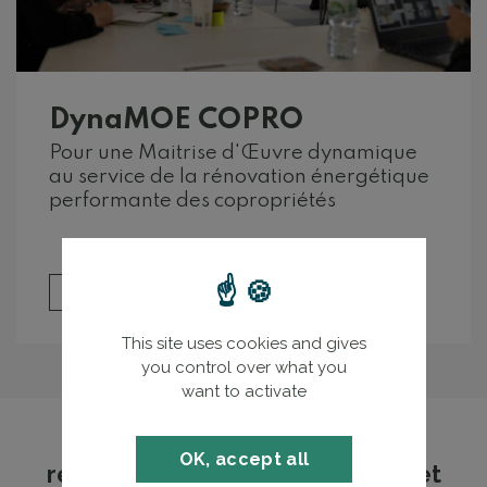
DynaMOE COPRO
Pour une Maitrise d'Œuvre dynamique
au service de la rénovation énergétique
performante des copropriétés
Je me lance
This site uses cookies and gives
you control over what you
want to activate
Les formations FEEBAT
OK, accept all
recommandées par les acteurs et