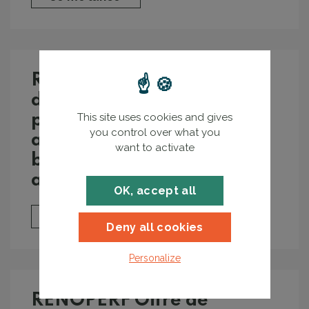
RENOPERF Mise en œuvre
d’émetteurs électriques
performants et régulation
This site uses cookies and gives
you control over what you
associée dans des
want to activate
bâtiments existants - En
autonomie
OK, accept all
Je me lance
Deny all cookies
Personalize
RENOPERF Offre de