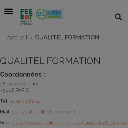
Cookies management panel
Menu
Rec
Accueil
QUALITEL FORMATION
>
QUALITEL FORMATION
Coordonnées :
28 rue du Rocher
75008 PARIS
Tel:
01 42 34 62 52
Mail:
contact@qualitelformation.fr
Site:
https://www.qualitel.org/professionnels/formation