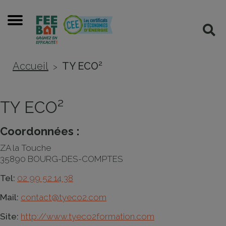
Cookies management panel
Menu
Rec
Accueil
TY ECO²
>
TY ECO²
Coordonnées :
ZA la Touche
35890 BOURG-DES-COMPTES
Tel:
02 99 52 14 38
Mail:
contact@tyeco2.com
Site:
http://www.tyeco2formation.com