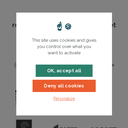
Les formations FEEBAT
recommandées par les acteurs et
partenaires des énergies et du
bâtiment
This site uses cookies and gives
you control over what you
want to activate
OK, accept all
Deny all cookies
Personalize