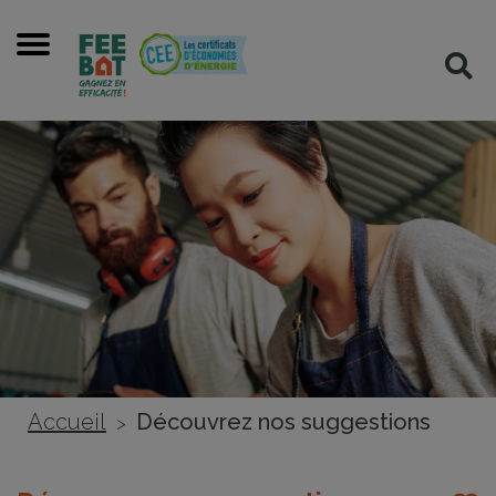
Cookies management panel
Menu
Rec
Accueil
Découvrez nos suggestions
>