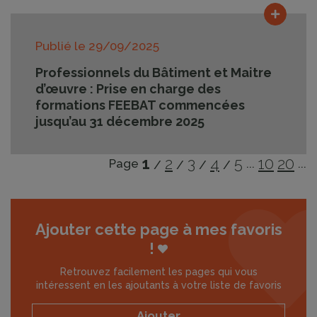
Lire la
Publié le
29/09/2025
Professionnels du Bâtiment et Maitre
d’œuvre : Prise en charge des
formations FEEBAT commencées
jusqu’au 31 décembre 2025
1
2
3
4
5
10
20
Page
...
...
Ajouter cette page à mes favoris
!
Retrouvez facilement les pages qui vous
intéressent en les ajoutants à votre liste de favoris
Ajouter