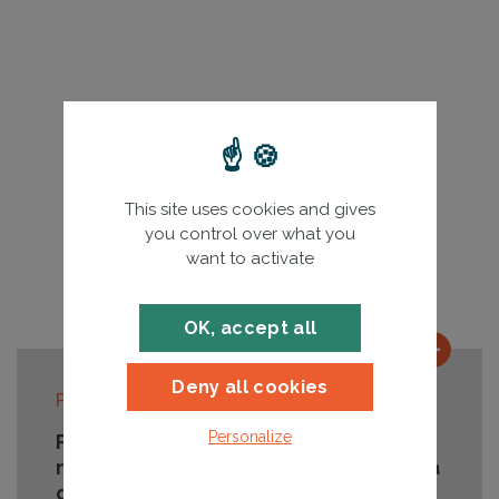
This site uses cookies and gives
you control over what you
want to activate
OK, accept all
Lire la
Deny all cookies
Publié le
02/12/2025
Personalize
Parce que l’entretien des PAC est
nécessaire à leur performance dans la
durée, FEEBAT lance la formation