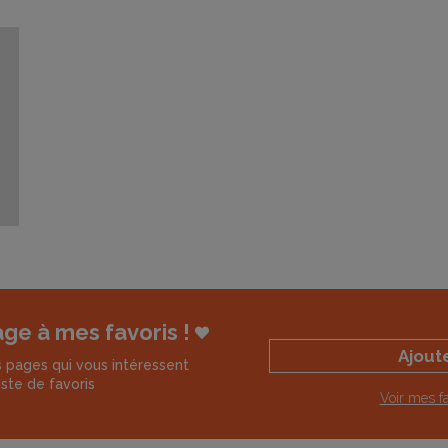
e la suite
age à mes favoris !
Ajout
 pages qui vous intéressent
iste de favoris
Voir mes fa