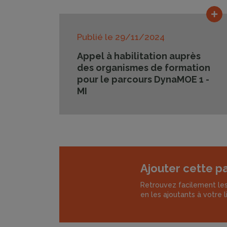
Lir
Publié le
29/11/2024
Appel à habilitation auprès
des organismes de formation
pour le parcours DynaMOE 1 -
MI
Ajouter cette p
Retrouvez facilement les
en les ajoutants à votre l