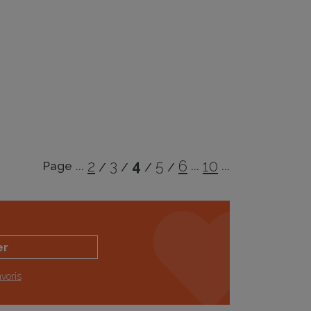
2
3
4
5
6
10
Page
...
...
...
er
voris