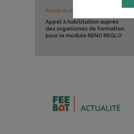
Publié le
17/12/2024
Appel à habilitation auprès
des organismes de formation
pour le module RENO REGLO