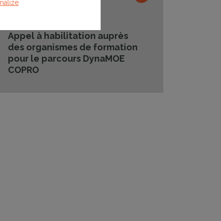
nalize
Publié le
06/12/2024
Appel à habilitation auprès
des organismes de formation
pour le parcours DynaMOE
COPRO