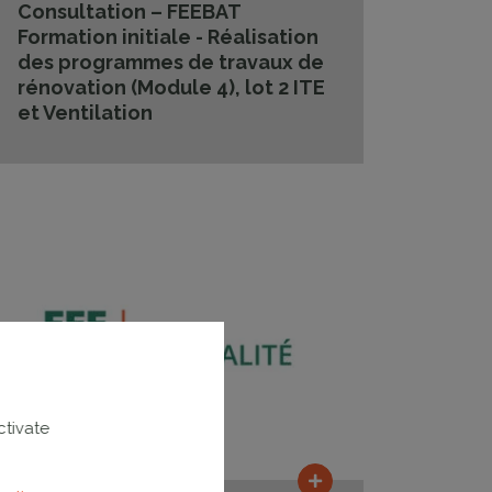
Consultation – FEEBAT
Formation initiale - Réalisation
des programmes de travaux de
rénovation (Module 4), lot 2 ITE
et Ventilation
ctivate
e
Lire la suite