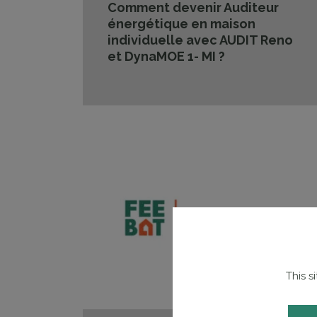
Comment devenir Auditeur
énergétique en maison
individuelle avec AUDIT Reno
et DynaMOE 1- MI ?
This s
Lir